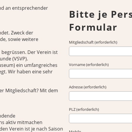
und an entsprechender
Bitte je Per
Formular
ndet. Zweck der
nde, sowie weitere
Mitgliedschaft (erforderlich)
 begrüssen. Der Verein ist
kunde (VSVP).
useum) ein umfangreiches
Vorname (erforderlich)
legt. Wir haben eine sehr
Adresse (erforderlich)
er Mitgliedschaft? Mit dem
PLZ (erforderlich)
indende
ns aktiv mitmachen
den Verein ist je nach Saison
Mobile